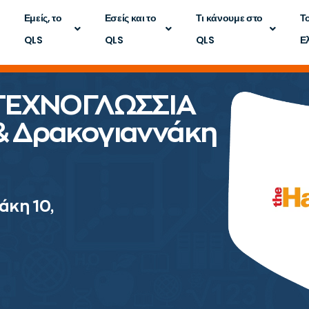
Εμείς, το
Εσείς και το
Τι κάνουμε στο
Τ
QLS
QLS
QLS
Ε
 ΤΕΧΝΟΓΛΩΣΣΙΑ
& Δρακογιαννάκη
άκη 10,