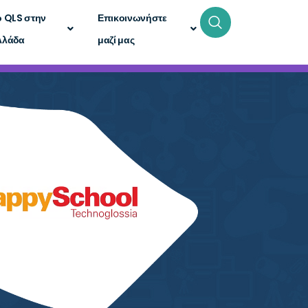
ο QLS στην
Επικοινωνήστε
λλάδα
μαζί μας