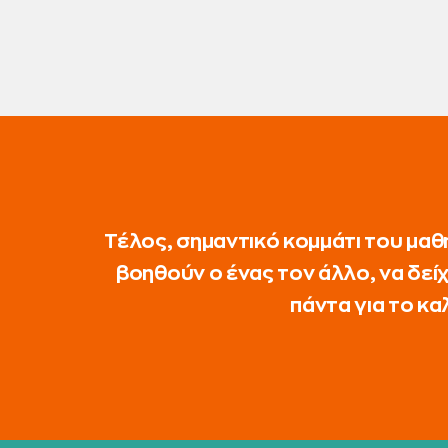
Τέλος, σημαντικό κομμάτι του μαθ
βοηθούν ο ένας τον άλλο, να δεί
πάντα για το κα