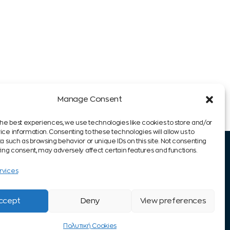
Manage Consent
the best experiences, we use technologies like cookies to store and/or
ce information. Consenting to these technologies will allow us to
a such as browsing behavior or unique IDs on this site. Not consenting
ing consent, may adversely affect certain features and functions.
rvices
Τι κάνουμε στο QLS
H δύναμη των Ομάδων QLS
ccept
Deny
View preferences
Eφόδια ζωής
Πολυτική Cookies