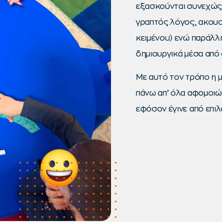
εξασκούνται συνεχώς 
γραπτός λόγος, ακουσ
κειμένου) ενώ παράλλ
δημιουργικά μέσα από 
Με αυτό τον τρόπο η μ
πάνω απ’ όλα αφομοιών
εφόσον έγινε από επιλο