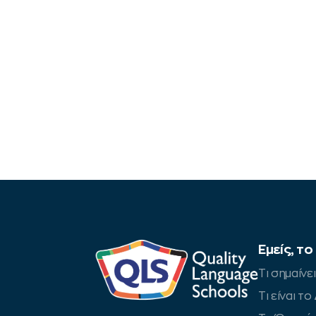
Eμείς, το
Τι σημαίνε
Tι είναι τ