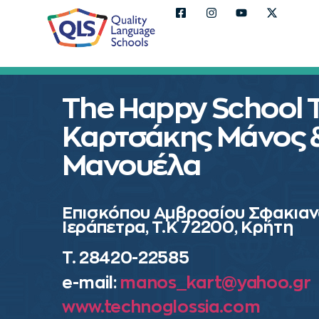
The Happy School
Καρτσάκης Μάνος 
Μανουέλα
Επισκόπου Αμβροσίου Σφακιαν
Ιεράπετρα, Τ.Κ 72200, Κρήτη
T. 28420-22585
e-mail:
manos_kart@yahoo.gr
www.technoglossia.com