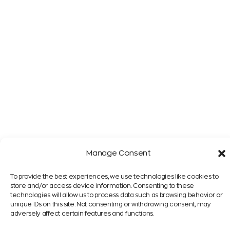
Manage Consent
To provide the best experiences, we use technologies like cookies to
store and/or access device information. Consenting to these
technologies will allow us to process data such as browsing behavior or
Eμείς, το QLS
Εσείς και το
unique IDs on this site. Not consenting or withdrawing consent, may
adversely affect certain features and functions.
Τι σημαίνει QLS;
QLS