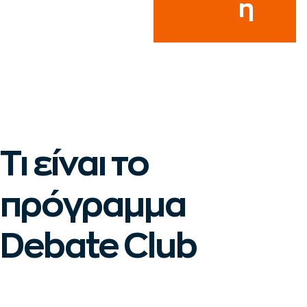
η
Τι είναι το
πρόγραμμα
Debate Club