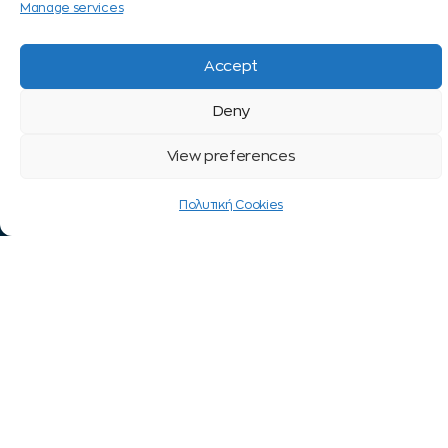
Manage services
Tι είναι το Δίκτυο
Eίναι το QLS για
QLS;
μένα;
Κατεχάκη 17,
Accept
Το Όραμά
Τι σημαίνει
Αθήνα 115 25
Η Αποστολή μας
Deny
“μαθαίνω,
+30 210 69 29
Γιατί QLS;
πετυχαίνω”;
463
View preferences
Οι ξένες
Tι κάνει το QLS
qls@qls.gr
γλώσσες, αλλιώς!
Πολυτική Cookies
μοναδικό;
Οι Συνεργασίες
Πώς πιστοποιείται
μας
η ποιότητα QLS;
myFUTURE
Πώς φτιάχνονται
FAQs
τα Προγράμματα
QLS;