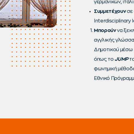
γερμανικών, ιταλ
Συμμετέχουν
σε
Interdisciplinary 
Μπορούν
να ξεκ
αγγλικής γλώσσας
Δημοτικού μέσω 
όπως το
JUMP
το
φωνημική μέθοδο
Εθνικό Πρόγραμ