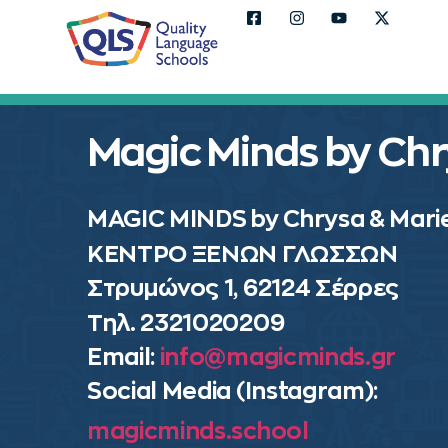
Magic Minds by Chr
MAGIC MINDS by Chrysa & Mari
ΚΕΝΤΡΟ ΞΕΝΩΝ ΓΛΩΣΣΩΝ
Στρυμώνος 1, 62124 Σέρρες
Τηλ. 2321020209
Email:
info@magicminds.gr
Social Media (Instagram):
magicminds.school