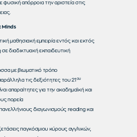
 φυσική απόρροια την αριστεία στις
ιας.
c Minds
τική μαθησιακή εμπειρία εντός και εκτός
 σε διαδικτυακή εκπαιδευτική
σσα με βιωματικό τρόπο
ου
αράλληλα τις δεξιότητες του 21
ίναι απαραίτητες για την ακαδημαϊκή και
ους πορεία
πανελλήνιους διαγωνισμούς reading και
ξετάσεις παγκόσμιου κύρους αγγλικών,