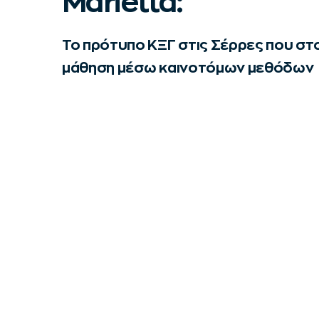
Marietta:
Το πρότυπο ΚΞΓ στις Σέρρες που στο
μάθηση μέσω καινοτόμων μεθόδων