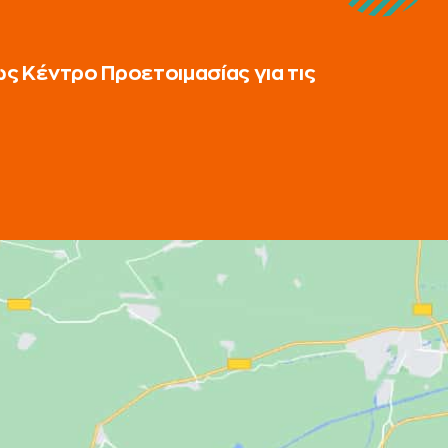
ως Κέντρο Προετοιμασίας για τις