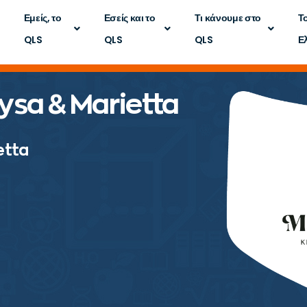
Εμείς, το
Εσείς και το
Τι κάνουμε στο
Τ
QLS
QLS
QLS
Ε
ysa & Marietta
etta