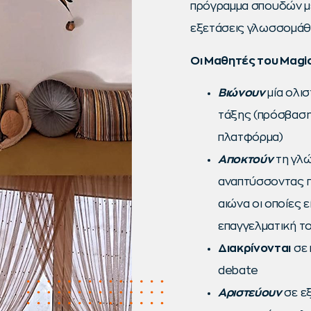
πρόγραμμα σπουδών με
εξετάσεις γλωσσομάθε
Οι Μαθητές του Magi
Βιώνουν
μία ολισ
τάξης (πρόσβαση
πλατφόρμα)
Αποκτούν
τη γλώ
αναπτύσσοντας π
αιώνα οι οποίες ε
επαγγελματική τ
Διακρίνονται
σε 
debate
Αριστεύουν
σε ε