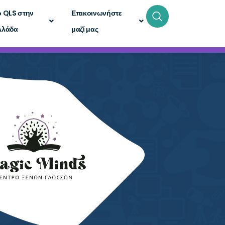
ο QLS στην
Επικοινωνήστε
λλάδα
μαζί μας