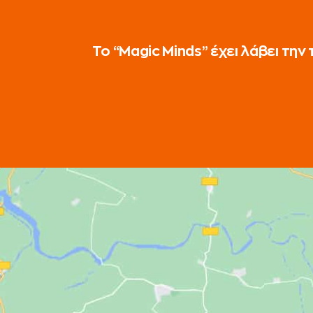
Το “Magic Minds” έχει λάβει τη