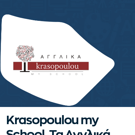
Krasopoulou my
School. Τα Αγγλικά