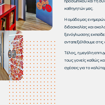
προσωπικού και τη συ
καθηγητών μας.
Η ομάδα μας ενημερών
διδασκαλίας και ακολο
ξενόγλωσσης εκπαίδε
ανταπεξέλθουμε στις 
Τέλος, η μεγάλη επιτυ
τους γονείς καθώς και
σχέσεις για το καλύτε