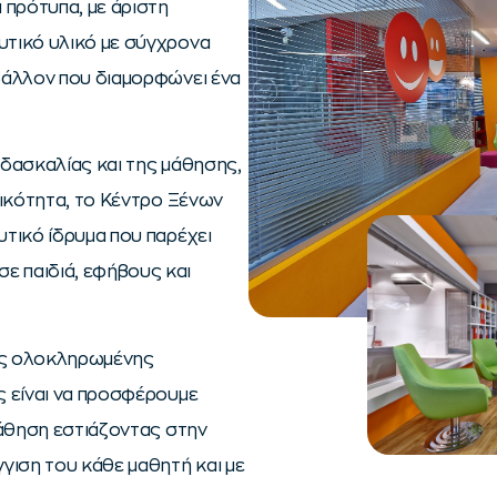
 πρότυπα, με άριστη
υτικό υλικό με σύγχρονα
βάλλον που διαμορφώνει ένα
ιδασκαλίας και της μάθησης,
γικότητα, το Κέντρο Ξένων
υτικό ίδρυμα που παρέχει
ε παιδιά, εφήβους και
ας ολοκληρωμένης
ς είναι να προσφέρουμε
μάθηση εστιάζοντας στην
ιση του κάθε μαθητή και με