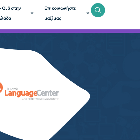
ο QLS στην
Επικοινωνήστε
λλάδα
μαζί μας