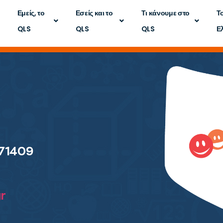
Εμείς, το
Εσείς και το
Τι κάνουμε στο
Τ
QLS
QLS
QLS
Ε
 71409
r