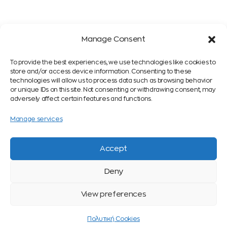
Manage Consent
To provide the best experiences, we use technologies like cookies to
store and/or access device information. Consenting to these
technologies will allow us to process data such as browsing behavior
or unique IDs on this site. Not consenting or withdrawing consent, may
adversely affect certain features and functions.
Manage services
Accept
Eμείς, το QLS
Εσείς και το
Deny
Τι σημαίνει QLS;
QLS
View preferences
Tι είναι το Δίκτυο
Eίναι το QLS για
QLS;
μένα;
Πολυτική Cookies
Κατεχάκη 17,